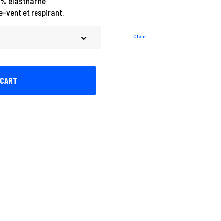
15% élasthanne
e-vent et respirant.
Clear
 CART