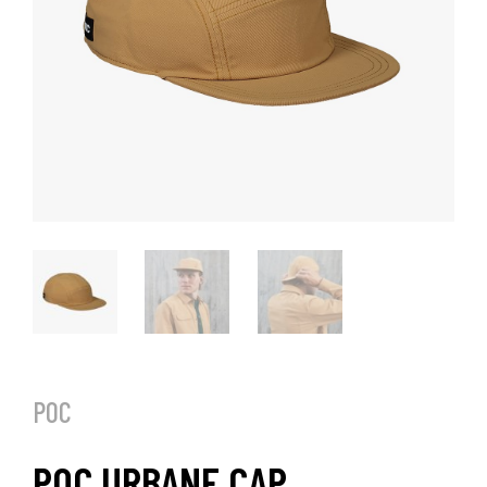
POC
POC URBANE CAP