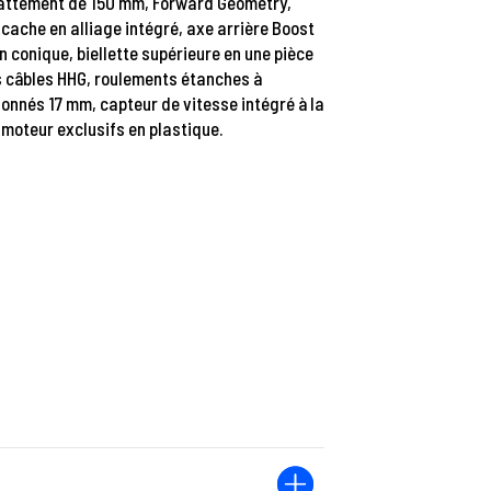
ébattement de 150 mm, Forward Geometry,
cache en alliage intégré, axe arrière Boost
n conique, biellette supérieure en une pièce
s câbles HHG, roulements étanches à
nnés 17 mm, capteur de vitesse intégré à la
 moteur exclusifs en plastique.