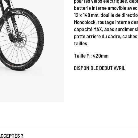
pour les vélos électriques, d
batterie interne amovible avec 
12 x 148 mm, douille de directio
Monoblock, routage interne de
capacité MAX, axes surdimensio
patte arrière du cadre, caches
tailles
Taille M : 420mm
DISPONIBLE DEBUT AVRIL
ACCEPTÉS ?