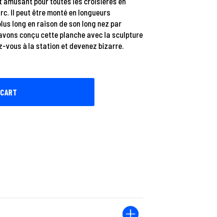
t amusant pour toutes les croisières en
c. Il peut être monté en longueurs
lus long en raison de son long nez par
 avons conçu cette planche avec la sculpture
ez-vous à la station et devenez bizarre.
 CART