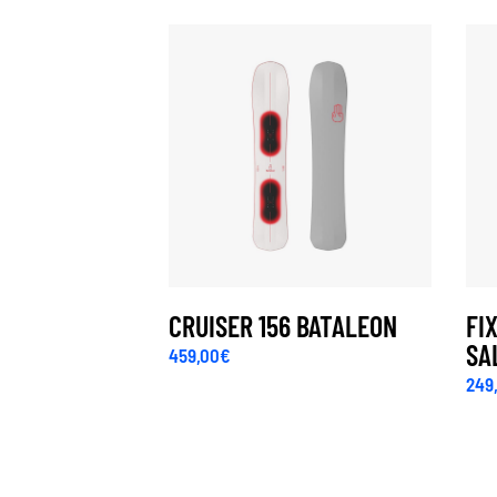
CRUISER 156 BATALEON
FI
SA
459,00
€
249