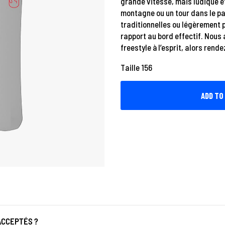
grande vitesse, mais ludique e
montagne ou un tour dans le par
traditionnelles ou légèrement p
rapport au bord effectif. Nous
freestyle à l’esprit, alors rend
Taille 156
CRUISER
ADD TO
156
BATALEON
quantity
ACCEPTÉS ?