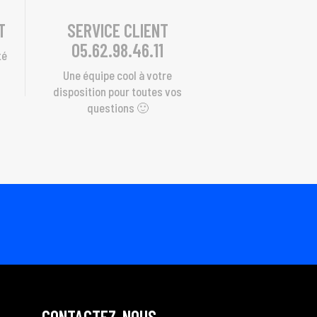
T
SERVICE CLIENT
05.62.98.46.11
té
s
Une équipe cool à votre
disposition pour toutes vos
questions 🙂
CONTACTEZ-NOUS