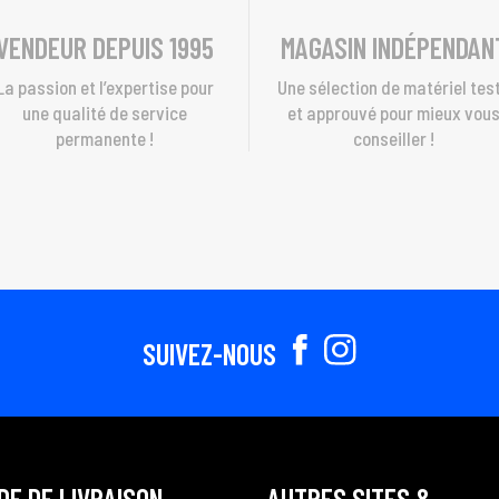
VENDEUR DEPUIS 1995
MAGASIN INDÉPENDAN
La passion et l’expertise pour
Une sélection de matériel tes
une qualité de service
et approuvé pour mieux vou
permanente !
conseiller !
SUIVEZ-NOUS
DE DE LIVRAISON
AUTRES SITES &