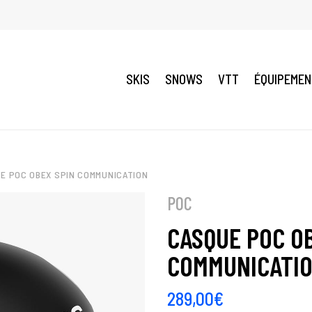
SKIS
SNOWS
VTT
ÉQUIPEME
E POC OBEX SPIN COMMUNICATION
POC
CASQUE POC O
COMMUNICATI
289,00
€